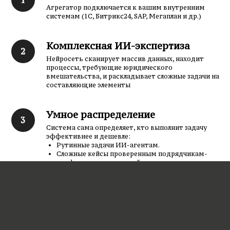
Агрегатор подключается к вашим внутренним
системам (1С, Битрикс24, SAP, Мегаплан и др.)
Комплексная ИИ-экспертиза
Нейросеть сканирует массив данных, находит
процессы, требующие юридического
вмешательства, и раскладывает сложные задачи на
составляющие элементы
Умное распределение
Система сама определяет, кто выполнит задачу
эффективнее и дешевле:
Рутинные задачи ИИ-агентам.
Сложные кейсы проверенным подрядчикам-
профессионалам нужной специализации и
опыта.
Тотальный контроль дедлайнов
ИИ отслеживает сроки выполнения на каждом
этапе. Если подрядчик затягивает процесс,